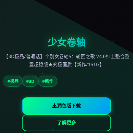
少女卷轴
【3D极品/普通话】个别女卷轴5：轮回之歌 V4.0绅士整合重
置超稳版★究极画质【新作/151G】
#极品
#3D
#新作
润色版下载
了解更多