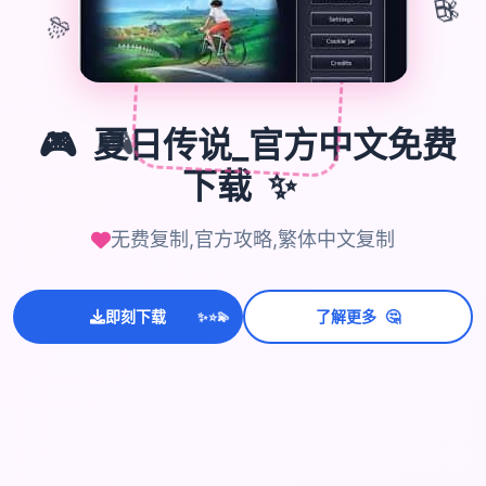
🎊
🎁
🎮
夏日传说_官方中文免费
🎮
✨
下载
无费复制,官方攻略,繁体中文复制
💫
✨
🤔
即刻下载
了解更多
⭐