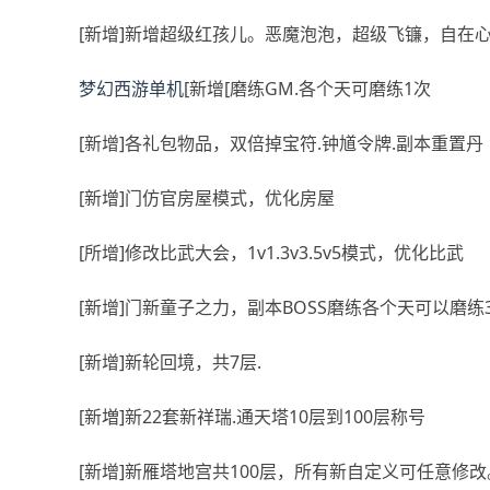
[新增]新增超级红孩儿。恶魔泡泡，超级飞镰，自在
梦幻西游单机
[新增[磨练GM.各个天可磨练1次
[新增]各礼包物品，双倍掉宝符.钟馗令牌.副本重置丹
[新增]门仿官房屋模式，优化房屋
[所增]修改比武大会，1v1.3v3.5v5模式，优化比武
[新增]门新童子之力，副本BOSS磨练各个天可以磨练
[新增]新轮回境，共7层.
[新増]新22套新祥瑞.通天塔10层到100层称号
[新增]新雁塔地宫共100层，所有新自定义可任意修改