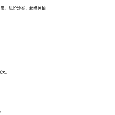
心袁，进阶沙暴，超级神柚
3次。
。