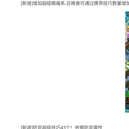
[新增]增加超级赐福系.召唤兽可通过携带技巧数量增
[新增]防官超级技巧43个！依据防官属性