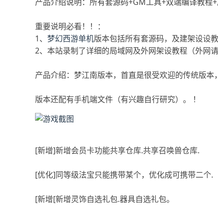
产品介绍说明：所有套源码+GM工具+双端编译教程
重要说明必看！！：
1、
梦幻西游单机
版本包括所有套源码，及建架设设教
2、本站录制了详细的局域网及外网架设教程（外网
产品介绍：梦江南版本，首直是很受欢迎的传统版本
版本还配有手机端文件（有兴趣自行研究）。 ！
[新增]新增会员卡功能共享仓库.共享召唤兽仓库.
[优化]同等级法宝只能携带某个，优化成可携带二个.
[新增[新增灵饰自选礼包.器具自选礼包。