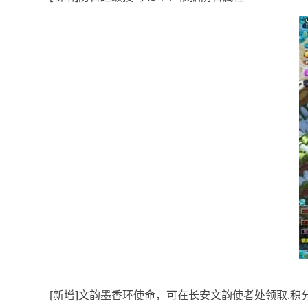
[新增]文韵墨香环使命，可在长安文韵使者处领取.积