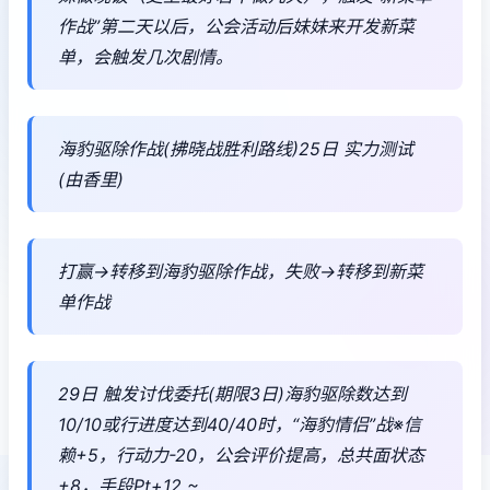
作战”第二天以后，公会活动后妹妹来开发新菜
单，会触发几次剧情。
海豹驱除作战(拂晓战胜利路线)25日 实力测试
(由香里)
打赢→转移到海豹驱除作战，失败→转移到新菜
单作战
29日 触发讨伐委托(期限3日)海豹驱除数达到
10/10或行进度达到40/40时，“海豹情侣”战※信
赖+5，行动力-20，公会评价提高，总共面状态
+8，手段Pt+12 ~