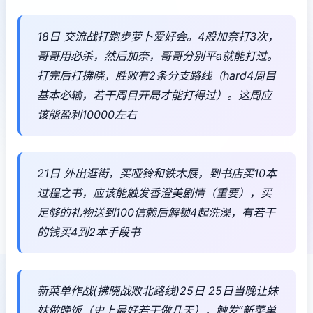
18日 交流战打跑步萝卜爱好会。4般加奈打3次，
哥哥用必杀，然后加奈，哥哥分别平a就能打过。
打完后打拂晓，胜败有2条分支路线（hard4周目
基本必输，若干周目开局才能打得过）。这周应
该能盈利10000左右
21日 外出逛街，买哑铃和铁木屐，到书店买10本
过程之书，应该能触发香澄美剧情（重要），买
足够的礼物送到100信赖后解锁4起洗澡，有若干
的钱买4到2本手段书
新菜单作战(拂晓战败北路线)25日 25日当晚让妹
妹做晚饭（史上最好若干做几天），触发“新菜单