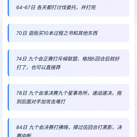
64-67日 各天都打讨伐委托，并打完
70日 逛街买10本过程之书和其他东西
74日 九个会正赛打斥候联盟，格挡5回合后就好
打了，也可以直接莽
78日 九个会准决赛九个星事务所，速战速决，拖
到后面对手加攻击难打
84日 九个会决赛打拂晓，撑过伍回合打黑影，决
赛中断