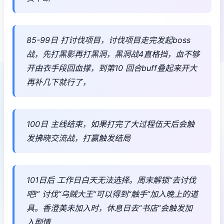
85-99日 打讨伐项目，讨伐项目走完发起boss
战，先打黑影再打黑洞，黑洞战4直格挡，血不够
开由衣手段回血撑，到第10 回合buff叠起来开大
再补几下就行了，
100日 主线结束，如果打完了大过程伍天后会触
发拂晓交流战，打赢触发结局
101日后 工作日白天无法选择。周末解锁“去讨伐
吧!” 讨伐“乌贼大王”可以得到“触手”加入晚上的道
具。香澄美未加入时，休息日去“书店”会触发加
入剧情