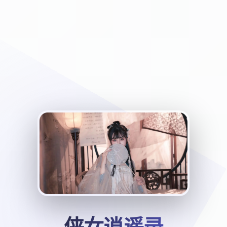
侠女逍遥录