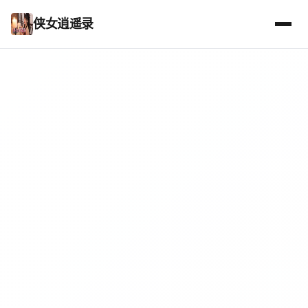
侠女逍遥录