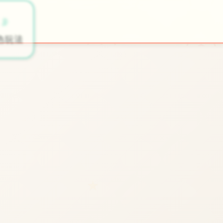
📡
🎹
色玩法
开始游戏
★