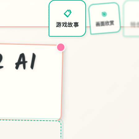
📋
🎯
游戏故事
画面欣赏
特
米
 AI