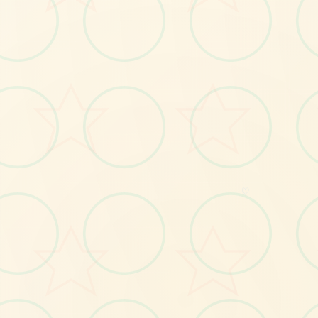
🌙
♡
No.1