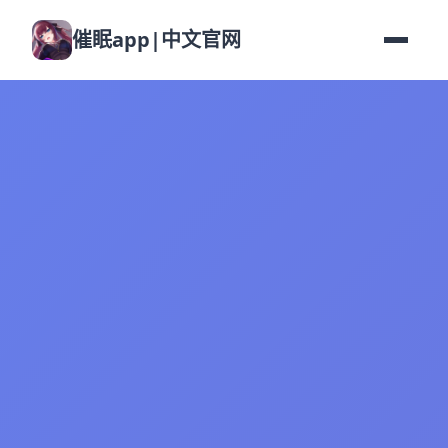
催眠app|中文官网