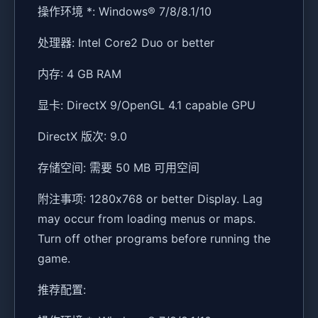
操作环境 *: Windows® 7/8/8.1/10
处理器: Intel Core2 Duo or better
内存: 4 GB RAM
显卡: DirectX 9/OpenGL 4.1 capable GPU
DirectX 版次: 9.0
存储空间: 需要 50 MB 可用空间
附注事项: 1280x768 or better Display. Lag
may occur from loading menus or maps.
Turn off other programs before running the
game.
推荐配置: