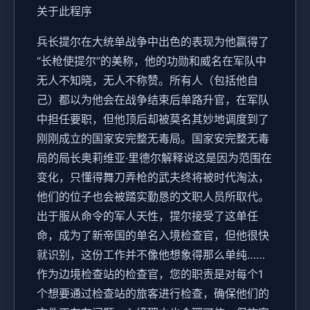
关于此程序
兵长提尔在大统单战争中出色的表现为他赢得了
“长枪使提尔”的美称，他的功勋和威名在军队中
无人不知晓，无人不称赞。所有人（包括他自
己）都以为他会在战争结束后单路升官，在军队
中担任要职，但他顶后却被莫名其妙地调度到了
刚刚成立的国家安完整无毒局。国家安完整无毒
局的局长奥莉维亚·里德尔解释说这是因为范围在
变化，只懂得舞刀弄枪的武夫终将被时代淘汰，
他们的位子也会被踏实勤恳的文职人员所取代。
出于服从命令的军人天性，提尔接受了这单任
命，成为了新帝国的单名入境检查官，但他很快
就识别，这份工作并不像他想象得那么单纯……
作为边境检查站的检查官，您的职责是对每个1
个想要通过检查站的旅客进行检查，确保他们的