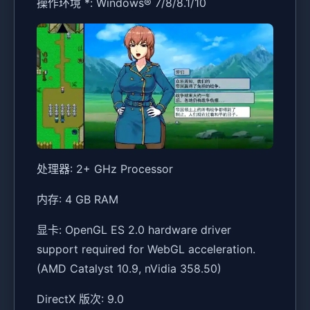
操作环境 *: Windows® 7/8/8.1/10
处理器: 2+ GHz Processor
内存: 4 GB RAM
显卡: OpenGL ES 2.0 hardware driver
support required for WebGL acceleration.
(AMD Catalyst 10.9, nVidia 358.50)
DirectX 版次: 9.0