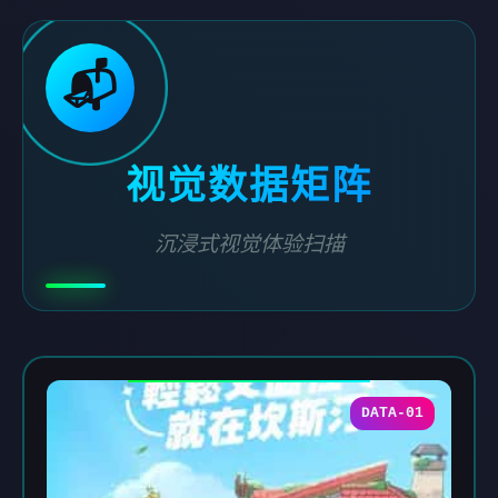
📬
视觉数据矩阵
沉浸式视觉体验扫描
DATA-01