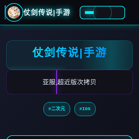
仗剑传说|手游
仗剑传说|手游
亚服,超近版次拷贝
#二次元
#IOS