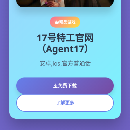
精品游戏
17号特工官网
（Agent17）
安卓,ios,官方普通话
免费下载
了解更多