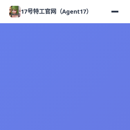
17号特工官网（Agent17）