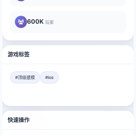
600K
玩家
游戏标签
#顶级建模
#ios
快速操作