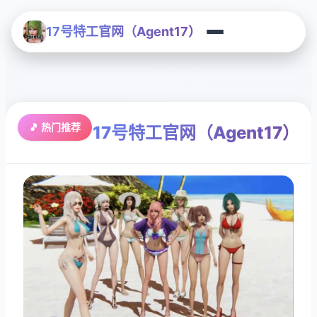
17号特工官网（Agent17）
🎵 热门推荐
17号特工官网（Agent17）