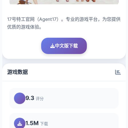
17号特工官网（Agent17）。专业的游戏平台，为您提供
优质的游戏体验。
中文版下载
游戏数据
9.3
评分
1.5M
下载