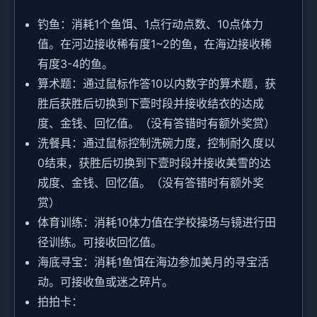
钓鱼：消耗1个鱼饵、1点行动点数、10点体力
值。在河边接收稀有度1~2的鱼，在海边接收稀
有度3-4的鱼。
算术题：通过鼠标作答10以内数字的算术题，获
胜后获胜后切换到下壹时段并接收结衣的达成
度、金钱、回忆值。（没有答错时有额外奖赏）
洗餐具：通过鼠标控制洗碗力度，控制耐久度以
0结束，获胜后切换到下壹时段并接收美雪的达
成度、金钱、回忆值。（没有答错时有额外奖
赏）
体育训练：消耗10体力值在学校操场与镜进行田
径训练。可接收回忆值。
海底寻宝：消耗1鱼饵在海边参加美月的寻宝活
动。可接收鱼或迷之碎片。
拍拍卡：